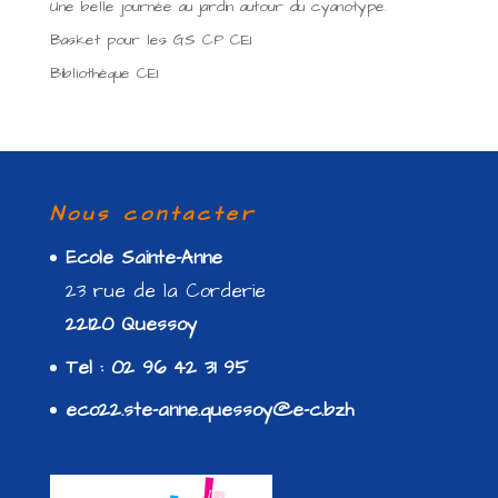
Une belle journée au jardin autour du cyanotype.
Basket pour les GS CP CE1
Bibliothèque CE1
Nous contacter
Ecole Sainte-Anne
23 rue de la Corderie
22120 Quessoy
Tel : 02 96 42 31 95
eco22.ste-anne.quessoy@e-c.bzh