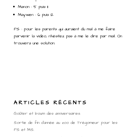
Manon : 5 puis 11
Maywen : 6 puis 12
PS : pour les parents qui auraient du mal à me faire
parvenir la vidéo, n’hésitez pas à me le dire par mail. On
trouvera une solution.
ARTICLES RÉCENTS
Goûter et boum des anniversaires.
Sortie de fin d’année au zoo de Trégomeur pour les
PS et MS.