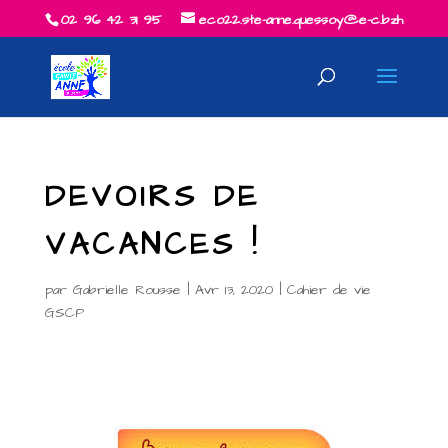
02 96 42 31 95
eco22.ste-anne.quessoy@e-c.bzh
DEVOIRS DE
VACANCES !
par
Gabrielle Rousse
|
Avr 13, 2020
|
Cahier de vie
GSCP