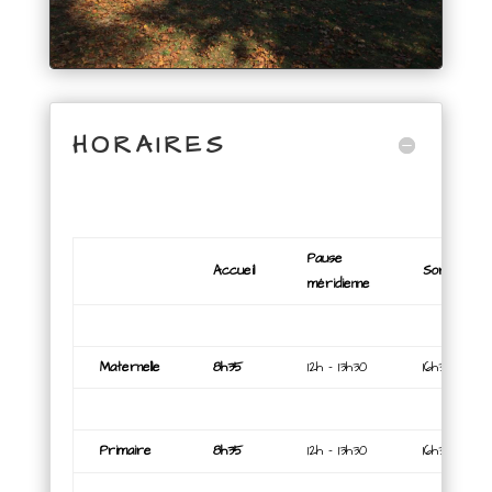
HORAIRES
Pause
Accueil
Sortie
méridienne
Maternelle
8h35
12h – 13h30
16h30
Primaire
8h35
12h – 13h30
16h30