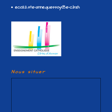
eco22.ste-anne.quessoy@e-c.bzh
Nous situer