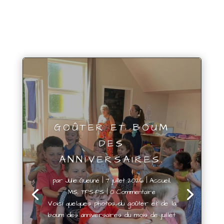
GOÛTER ET BOUM
DES
ANNIVERSAIRES.
par
Julie Gueuné
|
7 juillet 2026
|
Accueil
,
MS
,
TPS-PS
| 0 Commentaire
Voici quelques photos du goûter et de la
boum des anniversaires du mois de juillet