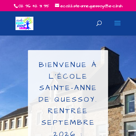
02 96 42 31 95
eco22.ste-anne.quessoy@e-c.bzh
BIENVENUE À
L'ÉCOLE
SAINTE-ANNE
DE QUESSOY.
RENTRÉE
SEPTEMBRE
2026 :