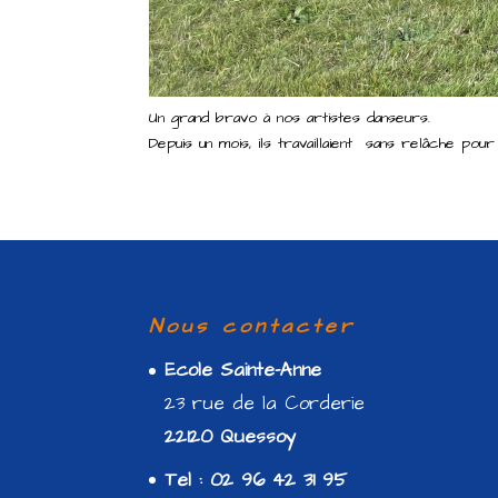
Un grand bravo à nos artistes danseurs.
Depuis un mois, ils travaillaient sans relâche po
Nous contacter
Ecole Sainte-Anne
23 rue de la Corderie
22120 Quessoy
Tel : 02 96 42 31 95