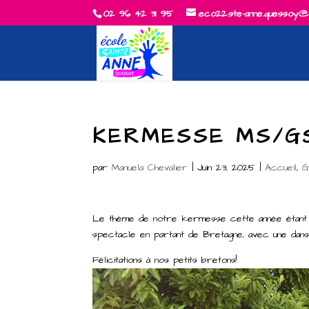
02 96 42 31 95
eco22.ste-anne.quessoy@
KERMESSE MS/G
par
Manuela Chevalier
|
Juin 23, 2025
|
Accueil
,
Le thème de notre kermesse cette année étant 
spectacle en partant de Bretagne, avec une da
Félicitations à nos petits bretons!