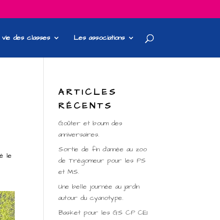
 vie des classes
Les associations
ARTICLES
RÉCENTS
Goûter et boum des
anniversaires.
Sortie de fin d’année au zoo
é le
de Trégomeur pour les PS
et MS.
Une belle journée au jardin
autour du cyanotype.
Basket pour les GS CP CE1