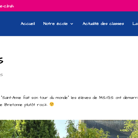
e-c.bzh
Accueil
Notre école
Actualité des classes
La
S
GS
“Saint-Anne fait son tour du monde” les élèves de MS/GS ont démarr
nse Bretonne plutôt rock