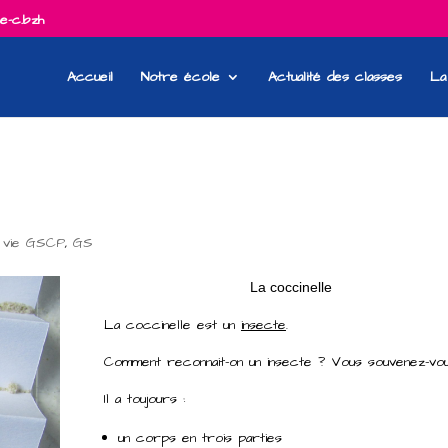
e-c.bzh
Accueil
Notre école
Actualité des classes
La
e vie GSCP
,
GS
La coccinelle
La coccinelle est un
insecte
.
Comment reconnait-on un insecte ? Vous souvenez-vo
Il a toujours :
un corps en trois parties