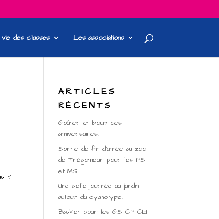
 vie des classes
Les associations
ARTICLES
RÉCENTS
Goûter et boum des
anniversaires.
Sortie de fin d’année au zoo
de Trégomeur pour les PS
et MS.
us ?
Une belle journée au jardin
autour du cyanotype.
Basket pour les GS CP CE1