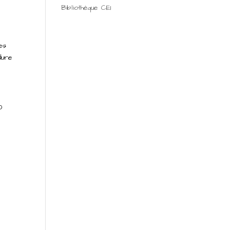
Bibliothèque CE1
es
dure
0