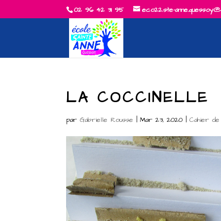
02 96 42 31 95
eco22.ste-anne.quessoy@
LA COCCINELLE
par
Gabrielle Rousse
|
Mar 23, 2020
|
Cahier d