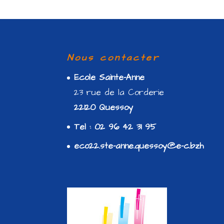
Nous contacter
Ecole Sainte-Anne
23 rue de la Corderie
22120 Quessoy
Tel : 02 96 42 31 95
eco22.ste-anne.quessoy@e-c.bzh