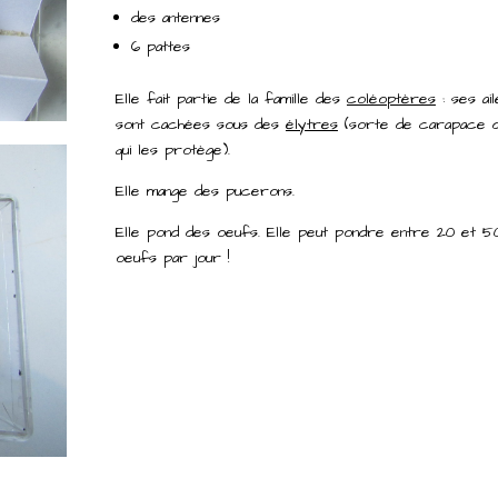
des antennes
6 pattes
Elle fait partie de la famille des
coléoptères
: ses ail
sont cachées sous des
élytres
(sorte de carapace 
qui les protège).
Elle mange des pucerons.
Elle pond des oeufs. Elle peut pondre entre 20 et 5
oeufs par jour !