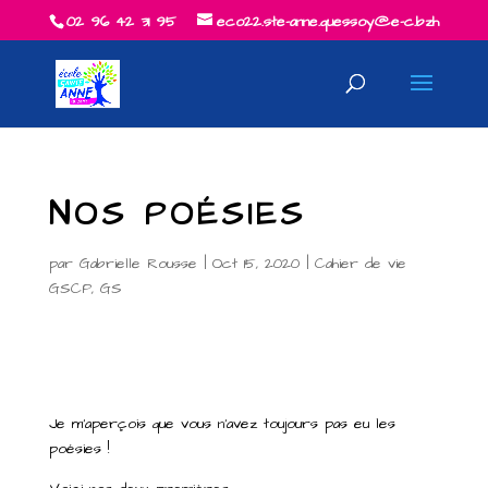
02 96 42 31 95
eco22.ste-anne.quessoy@e-c.bzh
NOS POÉSIES
par
Gabrielle Rousse
|
Oct 15, 2020
|
Cahier de vie
GSCP
,
GS
Je m’aperçois que vous n’avez toujours pas eu les
poésies !