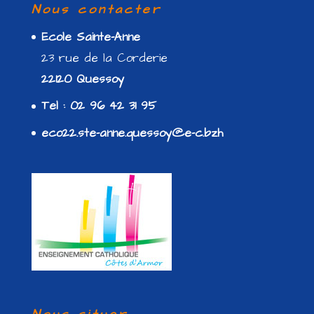
Nous contacter
Ecole Sainte-Anne
23 rue de la Corderie
22120 Quessoy
Tel : 02 96 42 31 95
eco22.ste-anne.quessoy@e-c.bzh