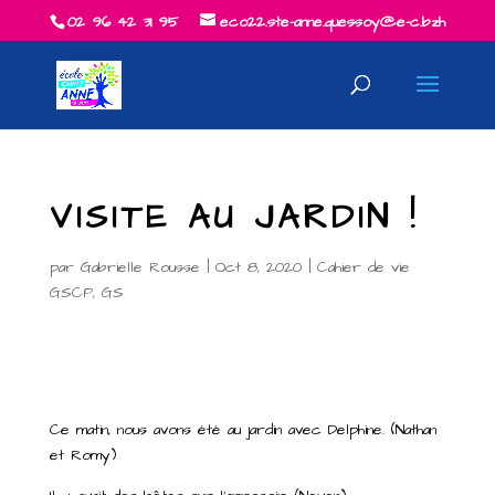
02 96 42 31 95
eco22.ste-anne.quessoy@e-c.bzh
VISITE AU JARDIN !
par
Gabrielle Rousse
|
Oct 8, 2020
|
Cahier de vie
GSCP
,
GS
Ce matin, nous avons été au jardin avec Delphine. (Nathan
et Romy)