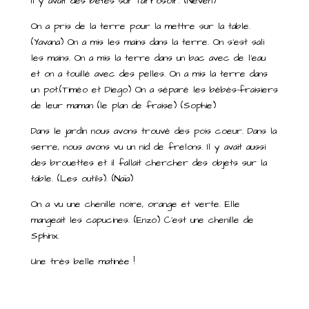
Il y avait des bêtes sur l’arrosoir. (Neven)
On a pris de la terre pour la mettre sur la table.
(Yavana) On a mis les mains dans la terre. On s’est sali
les mains. On a mis la terre dans un bac avec de l’eau
et on a touillé avec des pelles. On a mis la terre dans
un pot.(Timéo et Diego) On a séparé les bébés-fraisiers
de leur maman (le plan de fraise) (Sophie)
Dans le jardin nous avons trouvé des pois coeur. Dans la
serre, nous avons vu un nid de frelons. Il y avait aussi
des brouettes et il fallait chercher des objets sur la
table. (Les outils). (Naïa)
On a vu une chenille noire, orange et verte. Elle
mangeait les capucines. (Enzo) C’est une chenille de
Sphinx.
Une très belle matinée !