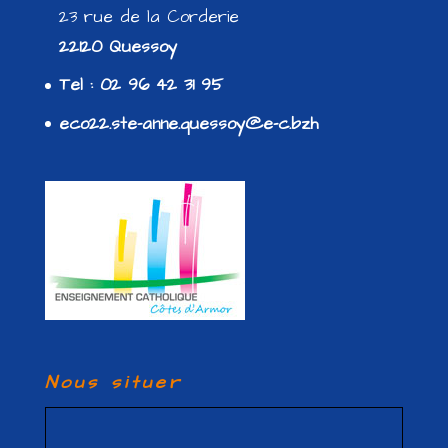
23 rue de la Corderie
22120 Quessoy
Tel : 02 96 42 31 95
eco22.ste-anne.quessoy@e-c.bzh
Nous situer