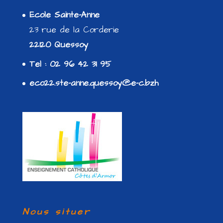
Ecole Sainte-Anne
23 rue de la Corderie
22120 Quessoy
Tel : 02 96 42 31 95
eco22.ste-anne.quessoy@e-c.bzh
Nous situer