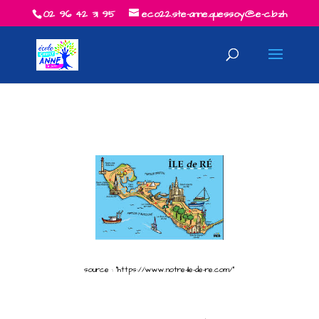
02 96 42 31 95
eco22.ste-anne.quessoy@e-c.bzh
source : “https://www.notre-ile-de-re.com/”