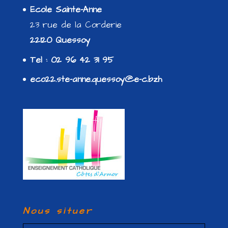
Ecole Sainte-Anne
23 rue de la Corderie
22120 Quessoy
Tel : 02 96 42 31 95
eco22.ste-anne.quessoy@e-c.bzh
Nous situer