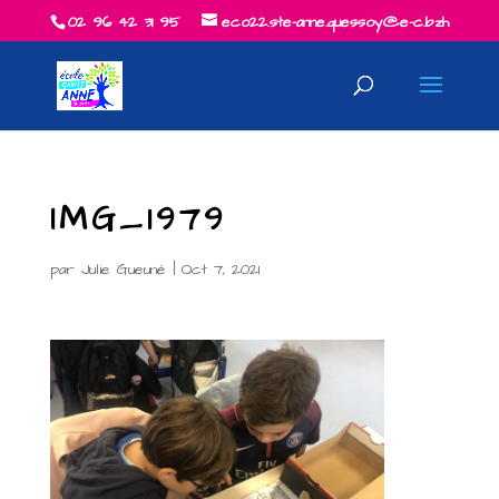
02 96 42 31 95
eco22.ste-anne.quessoy@e-c.bzh
IMG_1979
par
Julie Gueuné
|
Oct 7, 2021