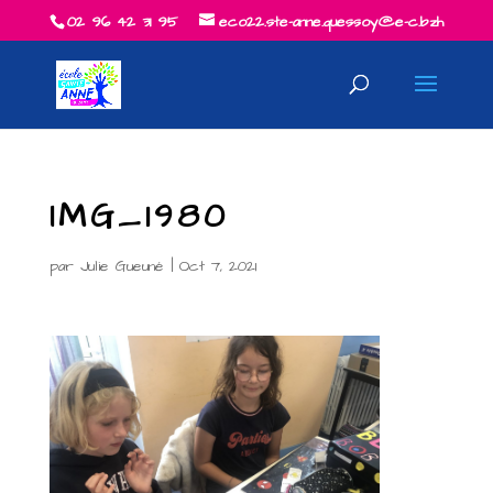
02 96 42 31 95
eco22.ste-anne.quessoy@e-c.bzh
IMG_1980
par
Julie Gueuné
|
Oct 7, 2021