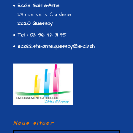
Ecole Sainte-Anne
23 rue de la Corderie
22120 Quessoy
Tel : 02 96 42 31 95
eco22.ste-anne.quessoy@e-c.bzh
Nous situer