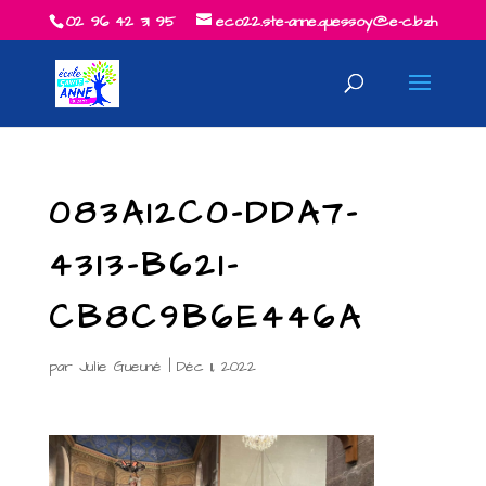
02 96 42 31 95
eco22.ste-anne.quessoy@e-c.bzh
083A12C0-DDA7-
4313-B621-
CB8C9B6E446A
par
Julie Gueuné
|
Déc 11, 2022