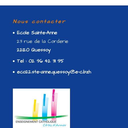
Nous contacter
Ecole Sainte-Anne
23 rue de la Corderie
22120 Quessoy
Tel : 02 96 42 31 95
eco22.ste-anne.quessoy@e-c.bzh