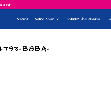
e-c.bzh
Accueil
Notre école
Actualité des classes
La
4793-B8BA-