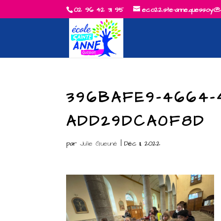
02 96 42 31 95
eco22.ste-anne.quessoy@
396BAFE9-4664-
ADD29DCA0F8D
par
Julie Gueuné
|
Déc 11, 2022