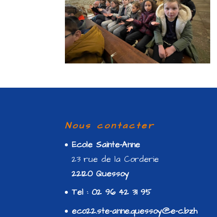
Nous contacter
Ecole Sainte-Anne
23 rue de la Corderie
22120 Quessoy
Tel : 02 96 42 31 95
eco22.ste-anne.quessoy@e-c.bzh