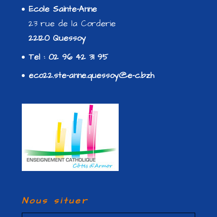
Ecole Sainte-Anne
23 rue de la Corderie
22120 Quessoy
Tel : 02 96 42 31 95
eco22.ste-anne.quessoy@e-c.bzh
Nous situer