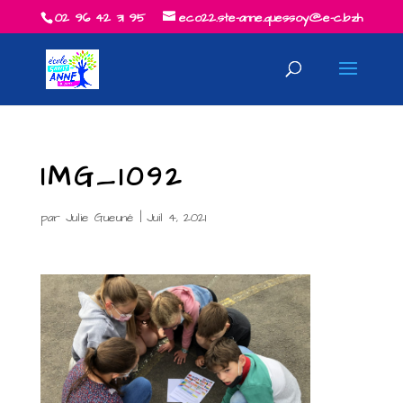
02 96 42 31 95
eco22.ste-anne.quessoy@e-c.bzh
IMG_1092
par
Julie Gueuné
|
Juil 4, 2021