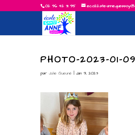
02 96 42 31 95
eco22.ste-anne.quessoy@
PHOTO-2023-01-09
par
Julie Gueuné
|
Jan 9, 2023