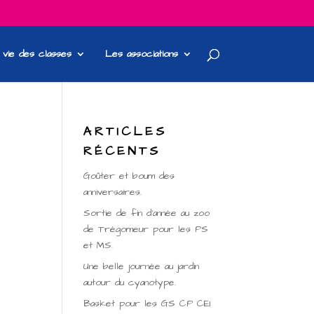
 vie des classes
Les associations
ARTICLES
RÉCENTS
Goûter et boum des
anniversaires.
Sortie de fin d’année au zoo
de Trégomeur pour les PS
et MS.
Une belle journée au jardin
autour du cyanotype.
Basket pour les GS CP CE1