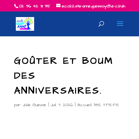
02 96 42 31 95
eco22.ste-anne.quessoy@e-c.bzh
GOÛTER ET BOUM
DES
ANNIVERSAIRES.
par
Julie Gueuné
|
Juil 7, 2026
|
Accueil
,
MS
,
TPS-PS