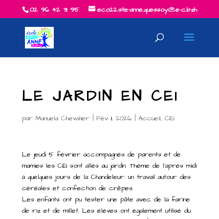
02 96 42 31 95
eco22.ste-anne.quessoy@e-c.bzh
LE JARDIN EN CE1
par
Manuela Chevalier
|
Fév 11, 2026
|
Accueil
,
CE1
Le jeudi 5 février accompagnés de parents et de
mamies les CE1 sont allés au jardin. Thème de l’après midi
à quelques jours de la Chandeleur: un travail autour des
céréales et confection de crêpes.
Les enfants ont pu tester une pâte avec de la farine
de riz et de millet. Les élèves ont également utilisé du