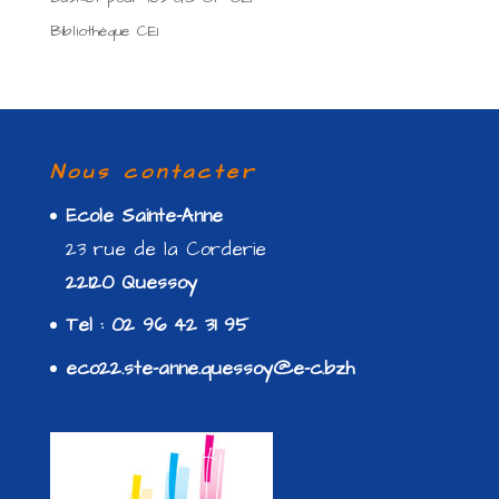
Bibliothèque CE1
Nous contacter
Ecole Sainte-Anne
23 rue de la Corderie
22120 Quessoy
Tel : 02 96 42 31 95
eco22.ste-anne.quessoy@e-c.bzh