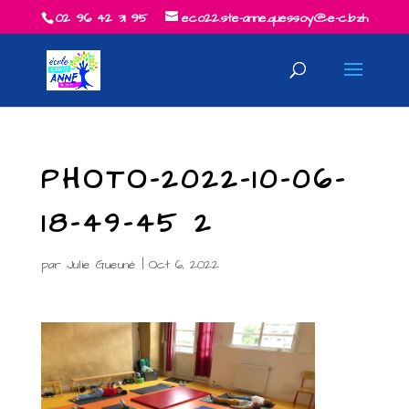
02 96 42 31 95
eco22.ste-anne.quessoy@e-c.bzh
PHOTO-2022-10-06-
18-49-45 2
par
Julie Gueuné
|
Oct 6, 2022