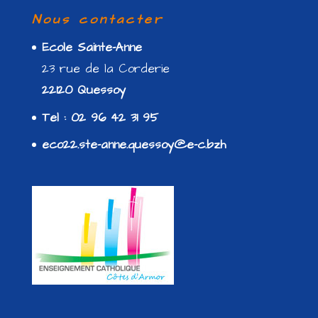
Nous contacter
Ecole Sainte-Anne
23 rue de la Corderie
22120 Quessoy
Tel : 02 96 42 31 95
eco22.ste-anne.quessoy@e-c.bzh