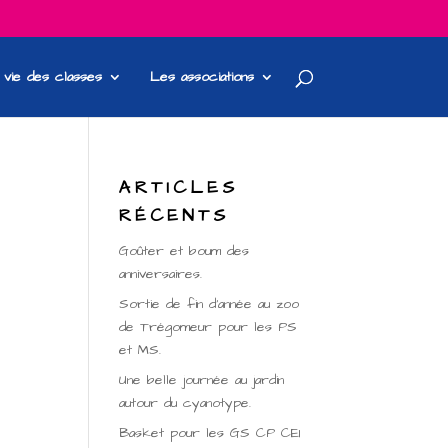
 vie des classes
Les associations
ARTICLES
RÉCENTS
Goûter et boum des
anniversaires.
Sortie de fin d’année au zoo
de Trégomeur pour les PS
et MS.
Une belle journée au jardin
autour du cyanotype.
Basket pour les GS CP CE1