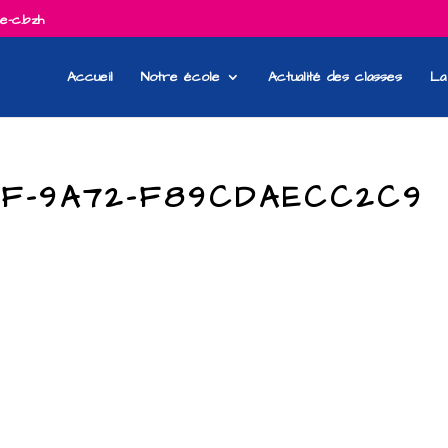
e-c.bzh
Accueil
Notre école
Actualité des classes
La
55F-9A72-F89CDAECC2C9