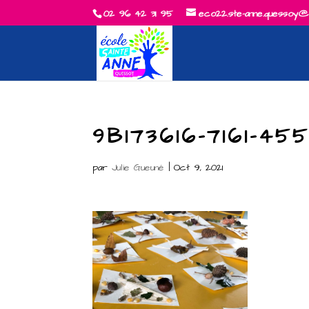
02 96 42 31 95
eco22.ste-anne.quessoy@
9B173616-7161-4
par
Julie Gueuné
|
Oct 9, 2021