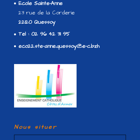
Ecole Sainte-Anne
23 rue de la Corderie
22120 Quessoy
Tel : 02 96 42 31 95
eco22.ste-anne.quessoy@e-c.bzh
Nous situer