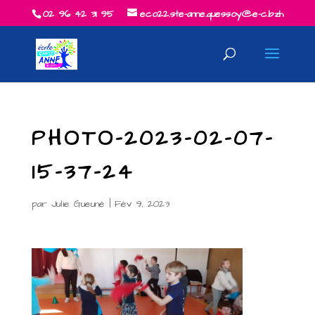
02 96 42 31 95
eco22.ste-anne.quessoy@e-c.bzh
PHOTO-2023-02-07-
15-37-24
par
Julie Gueuné
|
Fév 9, 2023