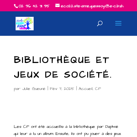
02 96 42 31 95
eco22.ste-anne.quessoy@e-c.bzh
BIBLIOTHÈQUE ET
JEUX DE SOCIÉTÉ.
par
Julie Gueuné
|
Fév 7, 2025
|
Accueil
,
CP
Les CP ont été accueillis à la bibliothèque par Daphné
qui leur a lu un album. Ensuite, ils ont pu jouer à des jeux