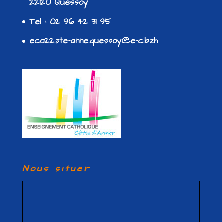
22120 Quessoy
Tel : 02 96 42 31 95
eco22.ste-anne.quessoy@e-c.bzh
Nous situer