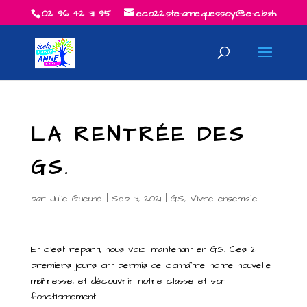
02 96 42 31 95
eco22.ste-anne.quessoy@e-c.bzh
LA RENTRÉE DES
GS.
par
Julie Gueuné
|
Sep 3, 2021
|
GS
,
Vivre ensemble
Et c’est reparti, nous voici maintenant en GS. Ces 2
premiers jours ont permis de connaître notre nouvelle
maîtresse, et découvrir notre classe et son
fonctionnement.