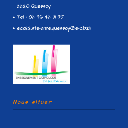
22120 Quessoy
Tel : 02 96 42 31 95
eco22.ste-anne.quessoy@e-c.bzh
Nous situer