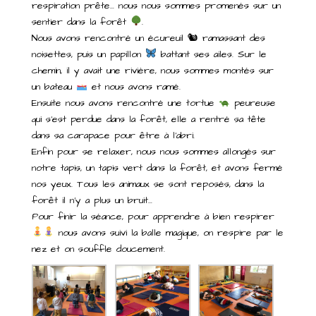
respiration prête… nous nous sommes promenés sur un
sentier dans la forêt
.
Nous avons rencontré un écureuil 🐿 ramassant des
noisettes, puis un papillon
battant ses ailes. Sur le
chemin, il y avait une rivière, nous sommes montés sur
un bateau
et nous avons ramé.
Ensuite nous avons rencontré une tortue
peureuse
qui s’est perdue dans la forêt, elle a rentré sa tête
dans sa carapace pour être à l’abri.
Enfin pour se relaxer, nous nous sommes allongés sur
notre tapis, un tapis vert dans la forêt, et avons fermé
nos yeux. Tous les animaux se sont reposés, dans la
forêt il n’y a plus un bruit…
Pour finir la séance, pour apprendre à bien respirer
nous avons suivi la balle magique, on respire par le
nez et on souffle doucement.