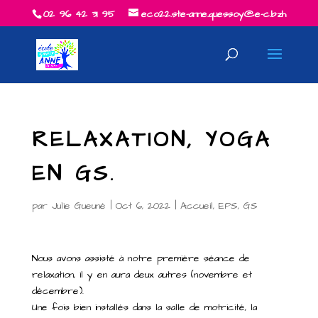
02 96 42 31 95
eco22.ste-anne.quessoy@e-c.bzh
RELAXATION, YOGA
EN GS.
par
Julie Gueuné
|
Oct 6, 2022
|
Accueil
,
EPS
,
GS
Nous avons assisté à notre première séance de
relaxation, il y en aura deux autres (novembre et
décembre).
Une fois bien installés dans la salle de motricité, la