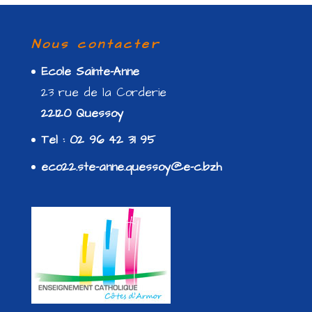
Nous contacter
Ecole Sainte-Anne
23 rue de la Corderie
22120 Quessoy
Tel : 02 96 42 31 95
eco22.ste-anne.quessoy@e-c.bzh