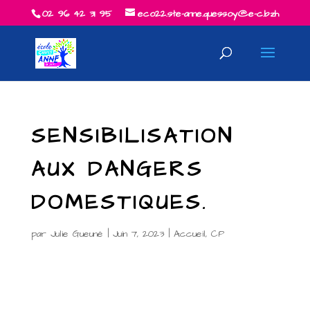
02 96 42 31 95
eco22.ste-anne.quessoy@e-c.bzh
SENSIBILISATION
AUX DANGERS
DOMESTIQUES.
par
Julie Gueuné
|
Juin 7, 2023
|
Accueil
,
CP