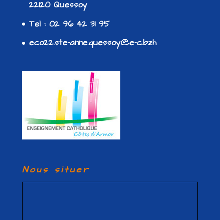
22120 Quessoy
Tel : 02 96 42 31 95
eco22.ste-anne.quessoy@e-c.bzh
Nous situer