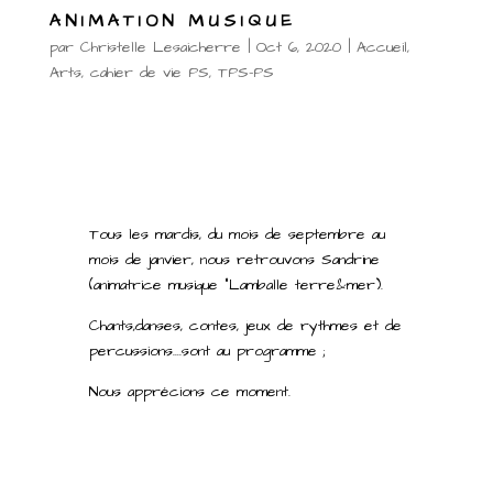
ANIMATION MUSIQUE
par
Christelle Lesaicherre
|
Oct 6, 2020
|
Accueil
,
Arts
,
cahier de vie PS
,
TPS-PS
Tous les mardis, du mois de septembre au
mois de janvier, nous retrouvons Sandrine
(animatrice musique “Lamballe terre&mer).
Chants,danses, contes, jeux de rythmes et de
percussions….sont au programme ;
Nous apprécions ce moment.