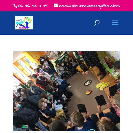
02 96 42 31 95
eco22.ste-anne.quessoy@e-c.bzh