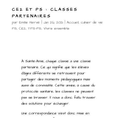
CE2 ET PS : CLASSES
PARTENAIRES
par
Emilie Hervé
|
Jan 26, 2021
|
Accueil
,
cahier de vie
PS
,
CE2
,
TPS-PS
,
Vivre ensemble
À Sainte-Anne, chaque classe a une classe
partenaire. Ce qui signifie que les élèves
d’âges différents se retrouvent pour
partager des moments pédagogiques mais
aussi de convivialité. Cette année, à cause du
protocole sanitaire, les classes ne peuvent
pas se brasser. Il nous a donc fallu trouver
des solutions pour échanger.
Une correspondance s’est donc mise en