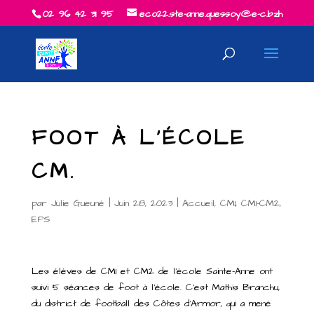
02 96 42 31 95
eco22.ste-anne.quessoy@e-c.bzh
FOOT À L’ÉCOLE
CM.
par
Julie Gueuné
|
Juin 28, 2023
|
Accueil
,
CM1
,
CM1-CM2
,
EPS
Les élèves de CM1 et CM2 de l’école Sainte-Anne ont
suivi 5 séances de foot à l’école. C’est Mathis Branchu,
du district de football des Côtes d’Armor, qui a mené