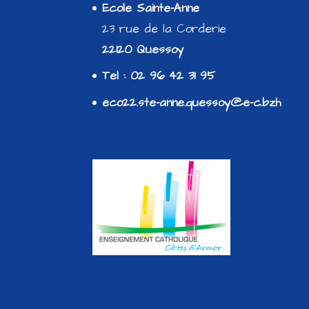
Ecole Sainte-Anne
23 rue de la Corderie
22120 Quessoy
Tel : 02 96 42 31 95
eco22.ste-anne.quessoy@e-c.bzh