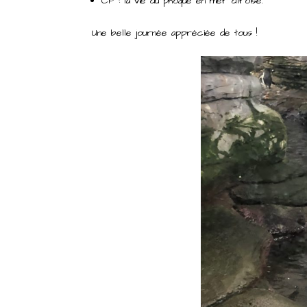
CP : la vie du phoque en mer d’Iroise.
Une belle journée appréciée de tous !