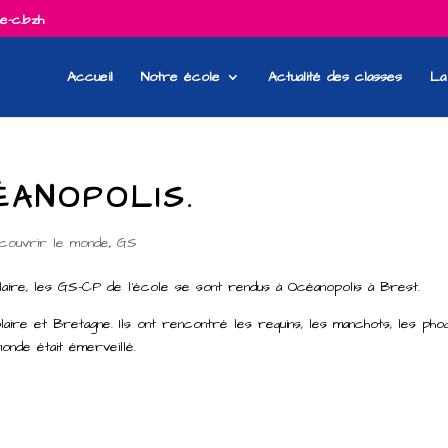
e-c.bzh
Accueil
Notre école
Actualité des classes
La
ÉANOPOLIS.
couvrir le monde
,
GS
laire, les GS-CP de l’école se sont rendus à Océanopolis à Brest.
, polaire et Bretagne. Ils ont rencontré les requins, les manchots, les pho
onde était émerveillé.