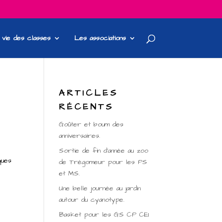
 vie des classes
Les associations
ARTICLES
RÉCENTS
Goûter et boum des
anniversaires.
Sortie de fin d’année au zoo
ques
de Trégomeur pour les PS
et MS.
Une belle journée au jardin
autour du cyanotype.
Basket pour les GS CP CE1