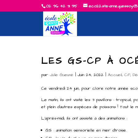
02 96 42 31 95
eco22.ste-anne.quessoy@
LES GS-CP À OC
par
Julie Gueuné
|
Juin 24, 2022
|
Accueil
,
CP
,
Dé
Ce vendredi 24 juin, pour clore notre année sco
Le matin, ils ont visité les 3 pavillons : tropical
et plein d’autres espèces de poissons ! Tout le m
L’après-midi, ils ont assisté à des animations :
GS : animation sensorielle en mer d’Iroise.