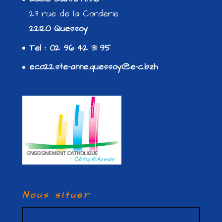
23 rue de la Corderie
22120 Quessoy
Tel : 02 96 42 31 95
eco22.ste-anne.quessoy@e-c.bzh
Nous situer