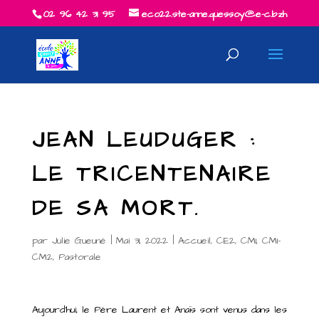
02 96 42 31 95
eco22.ste-anne.quessoy@e-c.bzh
JEAN LEUDUGER :
LE TRICENTENAIRE
DE SA MORT.
par
Julie Gueuné
|
Mai 31, 2022
|
Accueil
,
CE2
,
CM1
,
CM1-
CM2
,
Pastorale
Aujourd’hui, le Père Laurent et Anaïs sont venus dans les