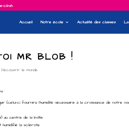
e-c.bzh
Accueil
Notre école
Actualité des classes
La
-TOI MR BLOB !
,
Découvrir le monde
s.
gar (celui-ci fournira l’humidité nécessaire à la croissance de notre no
 au centre de la boîte.
 humidifié la sclérote.