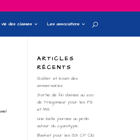
 vie des classes
Les associations
ARTICLES
RÉCENTS
Goûter et boum des
anniversaires.
Sortie de fin d’année au zoo
de Trégomeur pour les PS
et MS.
uvel
Une belle journée au jardin
autour du cyanotype.
Basket pour les GS CP CE1