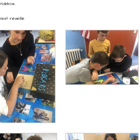
blobbox.
est réveillé.