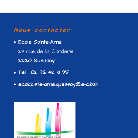
Nous contacter
Ecole Sainte-Anne
23 rue de la Corderie
22120 Quessoy
Tel : 02 96 42 31 95
eco22.ste-anne.quessoy@e-c.bzh