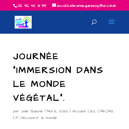
02 96 42 31 95
eco22.ste-anne.quessoy@e-c.bzh
JOURNÉE
“IMMERSION DANS
LE MONDE
VÉGÉTAL”.
par
Julie Gueuné
|
Mai 12, 2026
|
Accueil
,
CE2
,
CM1-CM2
,
CP
,
Découvrir le monde