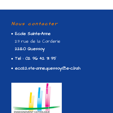
Nous contacter
Ecole Sainte-Anne
23 rue de la Corderie
22120 Quessoy
Tel : 02 96 42 31 95
eco22.ste-anne.quessoy@e-c.bzh