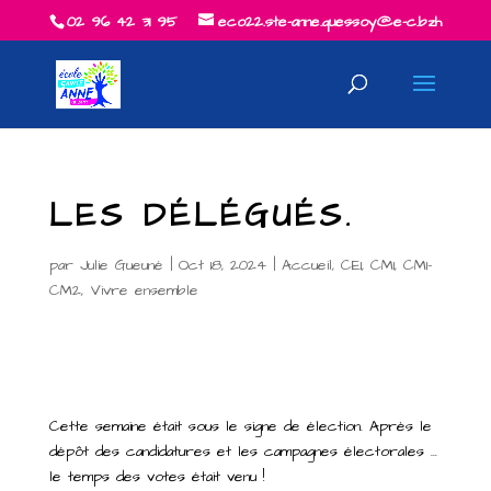
02 96 42 31 95
eco22.ste-anne.quessoy@e-c.bzh
LES DÉLÉGUÉS.
par
Julie Gueuné
|
Oct 18, 2024
|
Accueil
,
CE1
,
CM1
,
CM1-
CM2
,
Vivre ensemble
Cette semaine était sous le signe de élection. Après le
dépôt des candidatures et les campagnes électorales …
le temps des votes était venu !