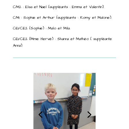
CM2 : Elsa et Nael (suppléants : Emma et Valentin).
CM1 : Sophie et Arthur (suppléants : Romy et Malone).
CE1/CE2 (Sophie) : Malo et Mila.
CE1/CE2 (Mme Hervé) : Shanna et Mathéo ( suppléante
Anna).