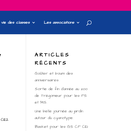
 vie des classes
Les associations
ARTICLES
Y
RÉCENTS
Goûter et boum des
anniversaires.
Sortie de fin d’année au zoo
de Trégomeur pour les PS
et MS.
Une belle journée au jardin
autour du cyanotype.
n, CE2
Basket pour les GS CP CE1