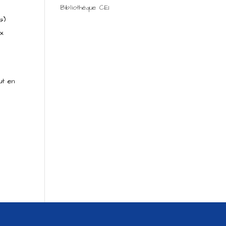
Bibliothèque CE1
s)
ux
ut en