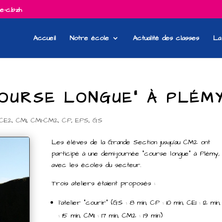
e-c.bzh
Accueil
Notre école
Actualité des classes
La
COURSE LONGUE” À PLÉM
CE2
,
CM1
,
CM1-CM2
,
CP
,
EPS
,
GS
Les élèves de la Grande Section jusqu’au CM2 ont
participé à une demi-journée “course longue” à Plémy,
avec les écoles du secteur.
Trois ateliers étaient proposés :
l’atelier “courir” (GS : 8 min, CP : 10 min, CE1 : 12 mi
: 15 min, CM1 : 17 min, CM2 : 19 min)