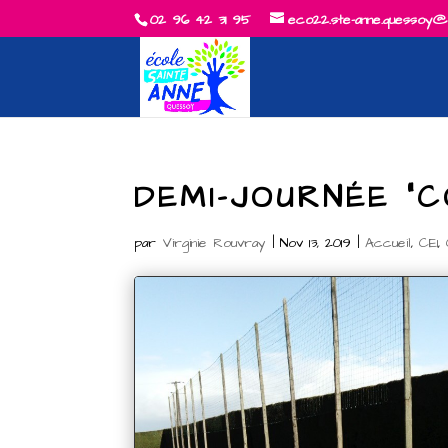
02 96 42 31 95
eco22.ste-anne.quessoy@
DEMI-JOURNÉE “
par
Virginie Rouvray
|
Nov 13, 2019
|
Accueil
,
CE1
,