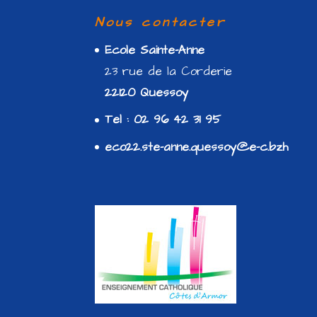
Nous contacter
Ecole Sainte-Anne
23 rue de la Corderie
22120 Quessoy
Tel : 02 96 42 31 95
eco22.ste-anne.quessoy@e-c.bzh