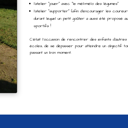
l’atelier “jouer” avec “le méli-mélo des légumes”
l’atelier “supporter” (afin d’encourager les coureur
durant lequel un petit goûter a aussi été proposé a
sportifs !
C’était l’occasion de rencontrer des enfants d’autres
écoles, de se dépasser pour atteindre un objectif to
passant un bon moment.