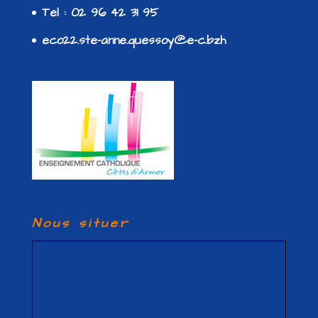
Tel : 02 96 42 31 95
eco22.ste-anne.quessoy@e-c.bzh
Nous situer