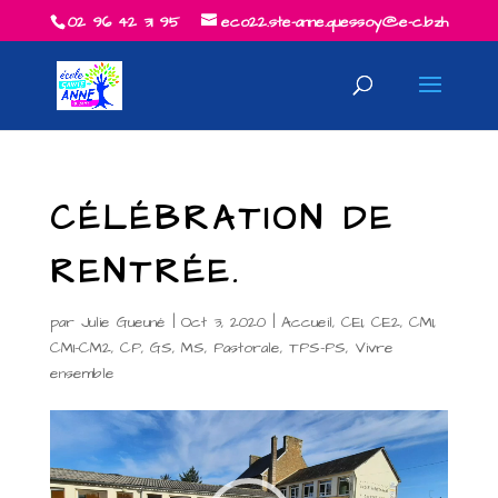
02 96 42 31 95
eco22.ste-anne.quessoy@e-c.bzh
CÉLÉBRATION DE
RENTRÉE.
par
Julie Gueuné
|
Oct 3, 2020
|
Accueil
,
CE1
,
CE2
,
CM1
,
CM1-CM2
,
CP
,
GS
,
MS
,
Pastorale
,
TPS-PS
,
Vivre
ensemble
Lecteur
vidéo