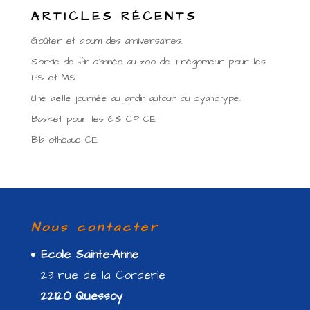
ARTICLES RÉCENTS
Goûter et boum des anniversaires.
Sortie de fin d’année au zoo de Trégomeur pour les
PS et MS.
Une belle journée au jardin autour du cyanotype.
Basket pour les GS CP CE1
Bibliothèque CE1
Nous contacter
Ecole Sainte-Anne
23 rue de la Corderie
22120 Quessoy